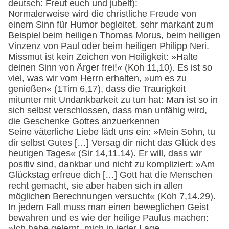
deutsch: Freut euch und jubelt):
Normalerweise wird die christliche Freude von
einem Sinn für Humor begleitet, sehr markant zum
Beispiel beim heiligen Thomas Morus, beim heiligen
Vinzenz von Paul oder beim heiligen Philipp Neri.
Missmut ist kein Zeichen von Heiligkeit: »Halte
deinen Sinn von Ärger frei!« (Koh 11,10). Es ist so
viel, was wir vom Herrn erhalten, »um es zu
genießen« (1Tim 6,17), dass die Traurigkeit
mitunter mit Undankbarkeit zu tun hat: Man ist so in
sich selbst verschlossen, dass man unfähig wird,
die Geschenke Gottes anzuerkennen
Seine väterliche Liebe lädt uns ein: »Mein Sohn, tu
dir selbst Gutes […] Versag dir nicht das Glück des
heutigen Tages« (Sir 14,11.14). Er will, dass wir
positiv sind, dankbar und nicht zu kompliziert: »Am
Glückstag erfreue dich […] Gott hat die Menschen
recht gemacht, sie aber haben sich in allen
möglichen Berechnungen versucht« (Koh 7,14.29).
In jedem Fall muss man einen beweglichen Geist
bewahren und es wie der heilige Paulus machen:
»Ich habe gelernt, mich in jeder Lage